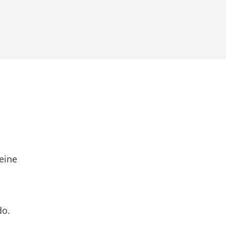
eine
do.