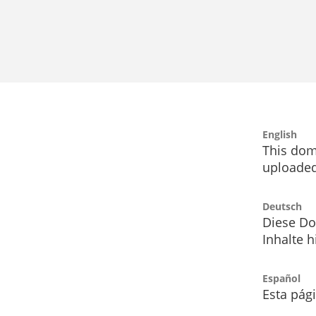
English
This dom
uploaded
Deutsch
Diese Do
Inhalte h
Español
Esta pág